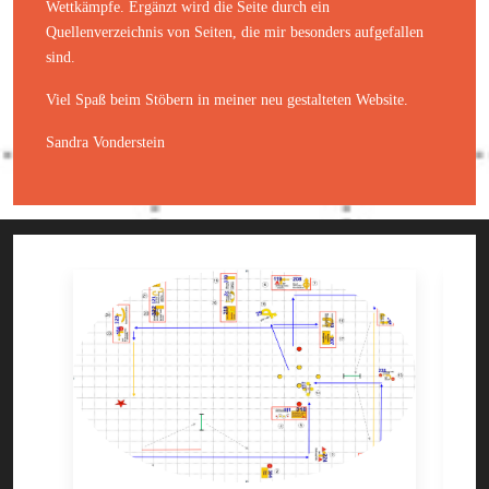
Wettkämpfe. Ergänzt wird die Seite durch ein
Quellenverzeichnis von Seiten, die mir besonders aufgefallen
sind.
Viel Spaß beim Stöbern in meiner neu gestalteten Website.
Sandra Vonderstein