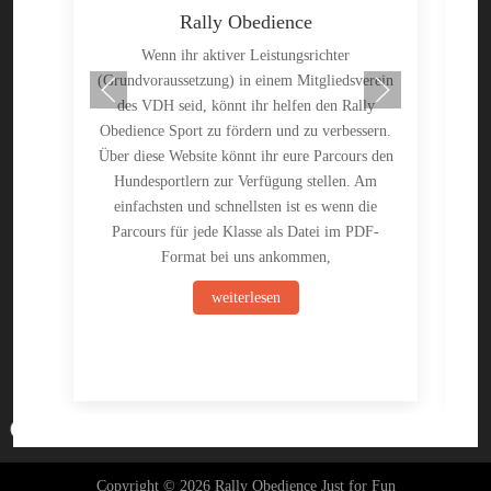
Rally Obedience
Wenn ihr aktiver Leistungsrichter
(Grundvoraussetzung) in einem Mitgliedsverein
des VDH seid, könnt ihr helfen den Rally
e
Obedience Sport zu fördern und zu verbessern.
Ral
Über diese Website könnt ihr eure Parcours den
Hundesportlern zur Verfügung stellen. Am
K
einfachsten und schnellsten ist es wenn die
Parcours für jede Klasse als Datei im PDF-
Format bei uns ankommen,
weiterlesen
♿
Copyright © 2026 Rally Obedience Just for Fun