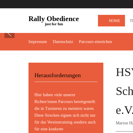
Rally Obedience
HOME
T
just for fun
Impressum
Datenschutz
Parcours einreichen
HS
Herausforderungen
Sch
Hier haben viele unserer
Richter/innen Parcours bereitgestellt
e.V
die in Turnieren zu meistern waren.
Diese Strecken eignen sich nicht nur
für das Vereinstraining sondern auch
Marion H
für eine konkrete