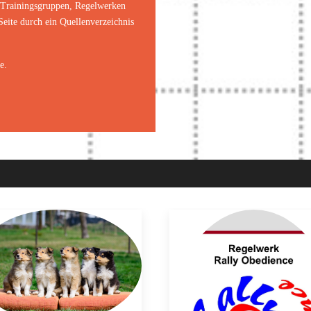
en Trainingsgruppen, Regelwerken
eite durch ein Quellenverzeichnis
e.