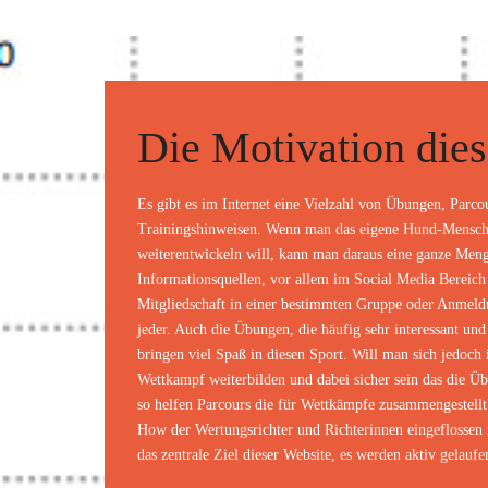
Die Motivation dies
Es gibt es im Internet eine Vielzahl von Übungen, Parc
Trainingshinweisen. Wenn man das eigene Hund-Mensc
weiterentwickeln will, kann man daraus eine ganze Men
Informationsquellen, vor allem im Social Media Bereich
Mitgliedschaft in einer bestimmten Gruppe oder Anmeldun
jeder. Auch die Übungen, die häufig sehr interessant und 
bringen viel Spaß in diesen Sport. Will man sich jedoch 
Wettkampf weiterbilden und dabei sicher sein das die Ü
so helfen Parcours die für Wettkämpfe zusammengestell
How der Wertungsrichter und Richterinnen eingeflossen is
das zentrale Ziel dieser Website, es werden aktiv gelauf