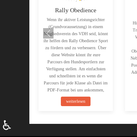
Rally Obedience
Wenn ihr aktiver Leistungsrichter
Hi
(Grundvoraussetzung) in einem
Tr
Mitgliedsverein des VDH seid, könnt
W
ihr helfen den Rally Obedience Sport
zu fördern und zu verbessern. Über
Obe
diese Website könnt ihr eure
Neb
Parcours den Hundesportlern zur
Pos
Verfügung stellen. Am einfachsten
Adr
und schnellsten ist es wenn die
Parcours für jede Klasse als Datei im
PDF-Format bei uns ankommen,
weiterlesen
♿