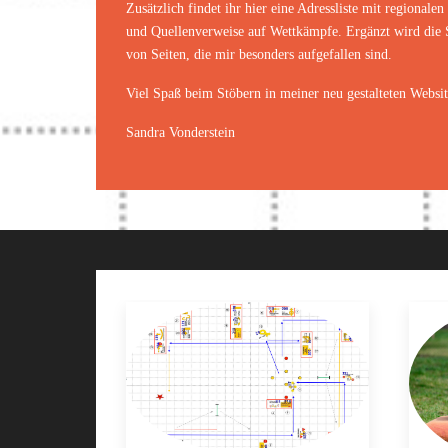
Zusätzlich findet ihr hier eine Adressliste mit regional
und Quellenverweise auf Wettkämpfe. Ergänzt wird die S
von Seiten, die mir besonders aufgefallen sind.
Viel Spaß beim Stöbern in meiner neu gestalteten Websit
Sandra Vonderstein