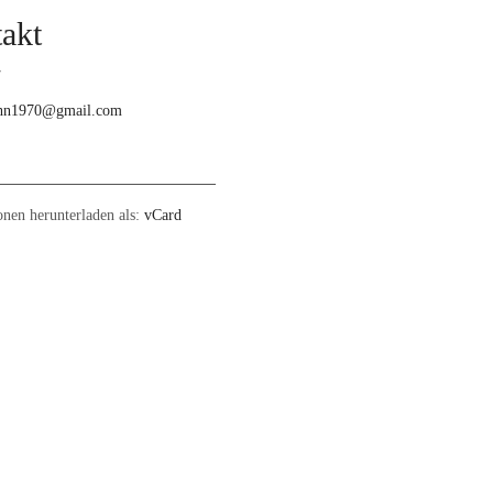
akt
:
7
:
hn1970@gmail.com
e:
onen herunterladen als:
vCard