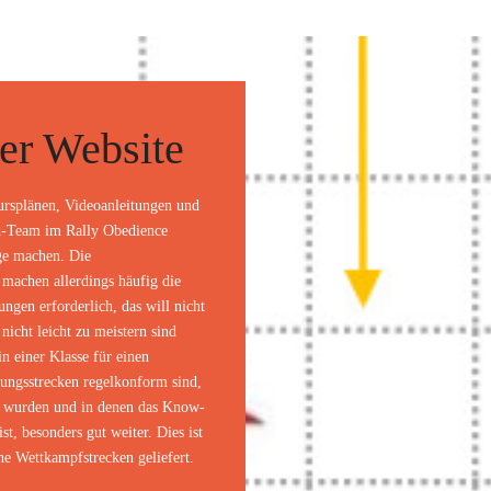
er Website
oursplänen, Videoanleitungen und
h-Team im Rally Obedience
ge machen. Die
 machen allerdings häufig die
gen erforderlich, das will nicht
nicht leicht zu meistern sind
in einer Klasse für einen
bungsstrecken regelkonform sind,
t wurden und in denen das Know-
t, besonders gut weiter. Dies ist
ene Wettkampfstrecken geliefert.