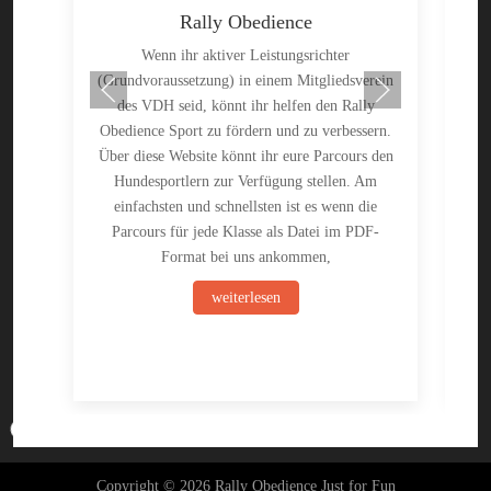
Rally Obedience
Wenn ihr aktiver Leistungsrichter
(Grundvoraussetzung) in einem Mitgliedsverein
des VDH seid, könnt ihr helfen den Rally
e
Obedience Sport zu fördern und zu verbessern.
Ral
Über diese Website könnt ihr eure Parcours den
Hundesportlern zur Verfügung stellen. Am
K
einfachsten und schnellsten ist es wenn die
Parcours für jede Klasse als Datei im PDF-
Format bei uns ankommen,
weiterlesen
♿
Copyright © 2026 Rally Obedience Just for Fun