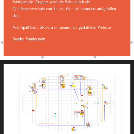
Wettkämpfe. Ergänzt wird die Seite durch ein
Quellenverzeichnis von Seiten, die mir besonders aufgefallen
sind.
Viel Spaß beim Stöbern in meiner neu gestalteten Website.
Sandra Vonderstein