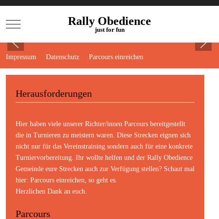
Rally Obedience
Mobile Menu Toggle
just for fun
Impressum
Datenschutz
Parcours einreichen
Herausforderungen
Hier haben viele unserer Richter/innen Parcours bereitgestellt
die in Turnieren zu meistern waren. Diese Strecken eignen sich
nicht nur für das Vereinstraining sondern auch für eine konkrete
Turniervorbereitung. Ihr wollte helfen und der Rally Obedience
Gemeinde eure Strecken auch zur Verfügung stellen? Schaut mal
hier:
Parcours einreichen
, so geht es.
Herzlichen Dank an euch.
Parcours