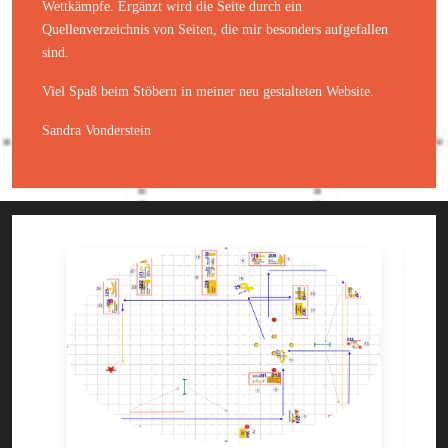
Wettkämpfe. Ergänzt wird die Seite durch ein
Quellenverzeichnis von Seiten, die mir besonders aufgefallen
sind.
Viel Spaß beim Stöbern in meiner neu gestalteten Website.
Sandra Vonderstein