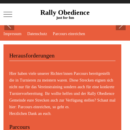
Rally Obedience
Mobile Menu Toggle
just for fun
Impressum
Datenschutz
Parcours einreichen
Herausforderungen
Hier haben viele unserer Richter/innen Parcours bereitgestellt
die in Turnieren zu meistern waren. Diese Strecken eignen sich
nicht nur für das Vereinstraining sondern auch für eine konkrete
Turniervorbereitung. Ihr wollte helfen und der Rally Obedience
Gemeinde eure Strecken auch zur Verfügung stellen? Schaut mal
hier:
Parcours einreichen
, so geht es.
Herzlichen Dank an euch.
Parcours