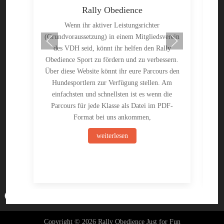
Rally Obedience
Wenn ihr aktiver Leistungsrichter
(Grundvoraussetzung) in einem Mitgliedsverein
des VDH seid, könnt ihr helfen den Rally
e
Obedience Sport zu fördern und zu verbessern.
Ral
Über diese Website könnt ihr eure Parcours den
Hundesportlern zur Verfügung stellen. Am
K
einfachsten und schnellsten ist es wenn die
Parcours für jede Klasse als Datei im PDF-
Format bei uns ankommen,
weiterlesen
♿
Copyright © 2026 Rally Obedience Just for Fun