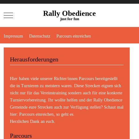
Rally Obedience
Mobile Menu Toggle
just for fun
Impressum
Datenschutz
Parcours einreichen
Herausforderungen
Hier haben viele unserer Richter/innen Parcours bereitgestellt
die in Turnieren zu meistern waren. Diese Strecken eignen sich
nicht nur für das Vereinstraining sondern auch für eine konkrete
Turniervorbereitung. Ihr wollte helfen und der Rally Obedience
Gemeinde eure Strecken auch zur Verfügung stellen? Schaut mal
hier:
Parcours einreichen
, so geht es.
Herzlichen Dank an euch.
Parcours