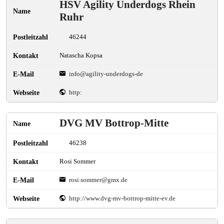
HSV Agility Underdogs Rhein
Ruhr
46244
Natascha Kopsa
info@agility-underdogs-de
http:
DVG MV Bottrop-Mitte
46238
Rosi Sommer
rosi.sommer@gmx.de
http://www.dvg-mv-bottrop-mitte-ev.de