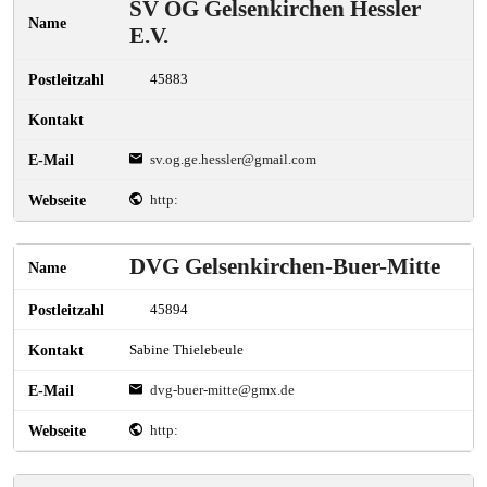
SV OG Gelsenkirchen Hessler
E.V.
45883
sv.og.ge.hessler@gmail.com
http:
DVG Gelsenkirchen-Buer-Mitte
45894
Sabine Thielebeule
dvg-buer-mitte@gmx.de
http: