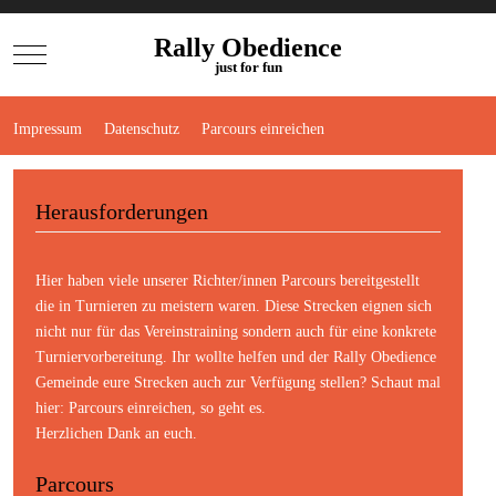
Rally Obedience
Mobile Menu Toggle
just for fun
Impressum
Datenschutz
Parcours einreichen
Herausforderungen
Hier haben viele unserer Richter/innen Parcours bereitgestellt
die in Turnieren zu meistern waren. Diese Strecken eignen sich
nicht nur für das Vereinstraining sondern auch für eine konkrete
Turniervorbereitung. Ihr wollte helfen und der Rally Obedience
Gemeinde eure Strecken auch zur Verfügung stellen? Schaut mal
hier:
Parcours einreichen
, so geht es.
Herzlichen Dank an euch.
Parcours