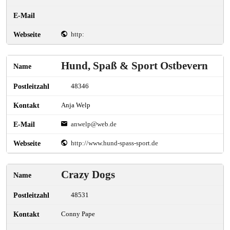
http:
Hund, Spaß & Sport Ostbevern
48346
Anja Welp
anwelp@web.de
http://www.hund-spass-sport.de
Crazy Dogs
48531
Conny Pape