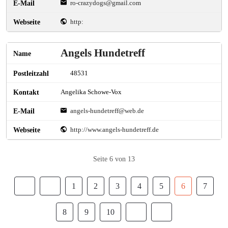
ro-crazydogs@gmail.com
http:
Angels Hundetreff
48531
Angelika Schowe-Vox
angels-hundetreff@web.de
http://www.angels-hundetreff.de
Seite 6 von 13
1
2
3
4
5
6
7
8
9
10