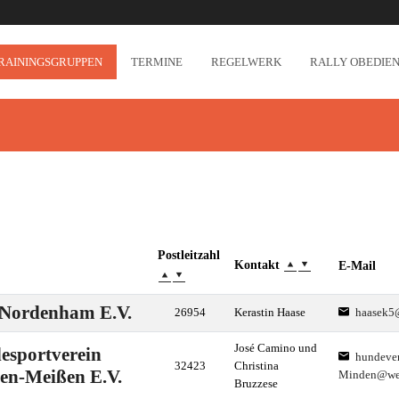
RAININGSGRUPPEN
TERMINE
REGELWERK
RALLY OBEDIEN
Postleitzahl
Kontakt
E-Mail
Nordenham E.V.
26954
Kerastin Haase
haasek5
José Camino und
esportverein
hundever
32423
Christina
en-Meißen E.V.
Minden@we
Bruzzese