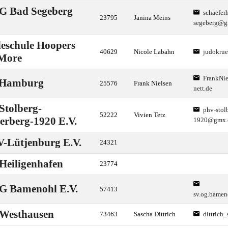
G Bad Segeberg
schaefer
23795
Janina Meins
segeberg@g
eschule Hoopers
40629
Nicole Labahn
judokru
More
FrankNi
Hamburg
25576
Frank Nielsen
nett.de
Stolberg-
phv-stol
52222
Vivien Tetz
erberg-1920 E.V.
1920@gmx.
-Lütjenburg E.V.
24321
Heiligenhafen
23774
G Bamenohl E.V.
57413
sv.og.bame
Westhausen
73463
Sascha Dittrich
dittrich