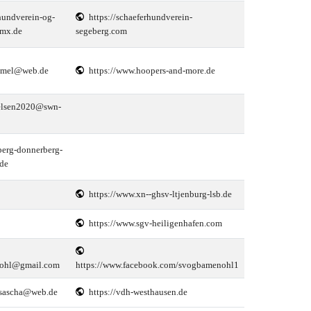
hundverein-og-
https://schaeferhundverein-
mx.de
segeberg.com
emel@web.de
https://www.hoopers-and-more.de
elsen2020@swn-
berg-donnerberg-
de
https://www.xn--ghsv-ltjenburg-lsb.de
https://www.sgv-heiligenhafen.com
nohl@gmail.com
https://www.facebook.com/svogbamenohl1
_sascha@web.de
https://vdh-westhausen.de