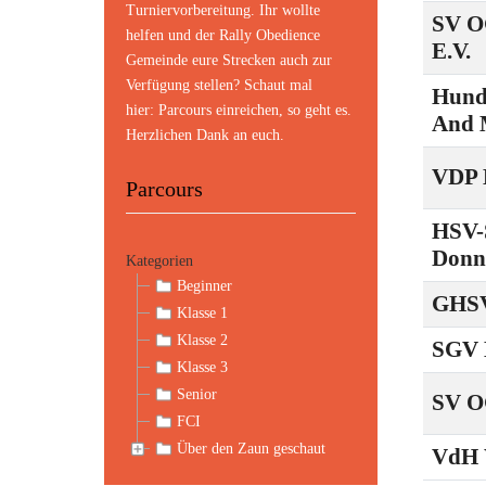
Turniervorbereitung. Ihr wollte
SV O
helfen und der Rally Obedience
E.V.
Gemeinde eure Strecken auch zur
Verfügung stellen? Schaut mal
Hund
hier:
Parcours einreichen
, so geht es.
And 
Herzlichen Dank an euch.
VDP 
Parcours
HSV-
Donn
Kategorien
Beginner
GHSV
Klasse 1
Klasse 2
SGV 
Klasse 3
Senior
SV O
FCI
Über den Zaun geschaut
VdH 