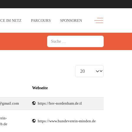
Off-Canvas Toggle
CE IM NETZ
PARCOURS
SPONSOREN
Suchen
Anzeige #
Webseite
@gmail.com
https://hsv-nordenham.de.tl
ein-
https://www.hundeverein-minden.de
b.de