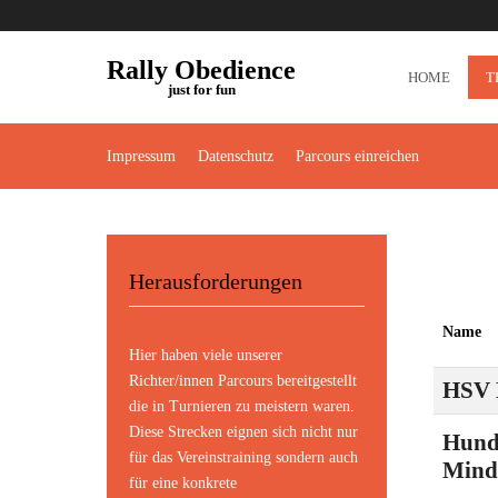
Rally Obedience
HOME
T
just for fun
Impressum
Datenschutz
Parcours einreichen
Herausforderungen
Name
Hier haben viele unserer
Richter/innen Parcours bereitgestellt
HSV 
die in Turnieren zu meistern waren.
Diese Strecken eignen sich nicht nur
Hund
für das Vereinstraining sondern auch
Mind
für eine konkrete