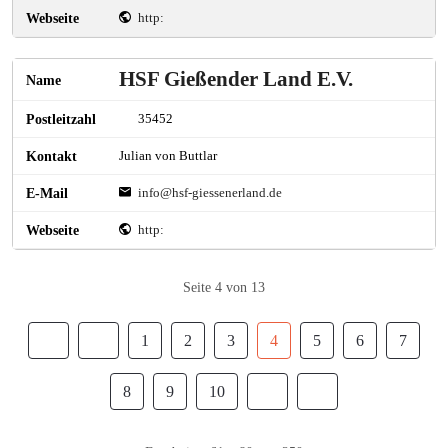
http:
HSF Gießender Land E.V.
35452
Julian von Buttlar
info@hsf-giessenerland.de
http:
Seite 4 von 13
1
2
3
4
5
6
7
8
9
10