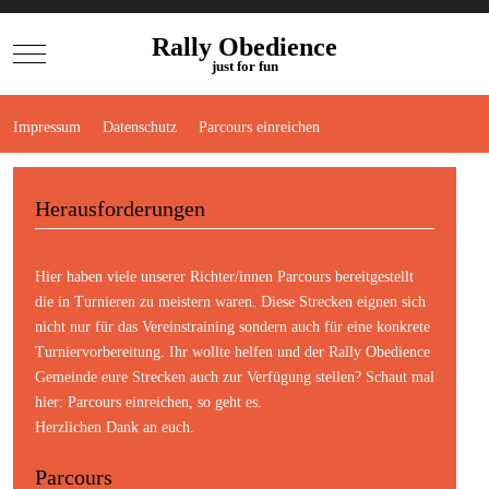
Rally Obedience
Mobile Menu Toggle
just for fun
Impressum
Datenschutz
Parcours einreichen
Herausforderungen
Hier haben viele unserer Richter/innen Parcours bereitgestellt
die in Turnieren zu meistern waren. Diese Strecken eignen sich
nicht nur für das Vereinstraining sondern auch für eine konkrete
Turniervorbereitung. Ihr wollte helfen und der Rally Obedience
Gemeinde eure Strecken auch zur Verfügung stellen? Schaut mal
hier:
Parcours einreichen
, so geht es.
Herzlichen Dank an euch.
Parcours