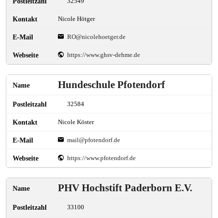
32549
Nicole Hötger
RO@nicolehoetger.de
https://www.ghsv-dehme.de
Hundeschule Pfotendorf
32584
Nicole Köster
mail@pfotendorf.de
https://www.pfotendorf.de
PHV Hochstift Paderborn E.V.
33100