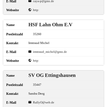
caya-p@gmx.de
http:
HSF Lahn Ohm E.V
35260
Irmtraud Michel
irmtraud_michel@gmx.de
http:
SV OG Ettingshausen
35447
Sandra Deeg
RallyO@web.de