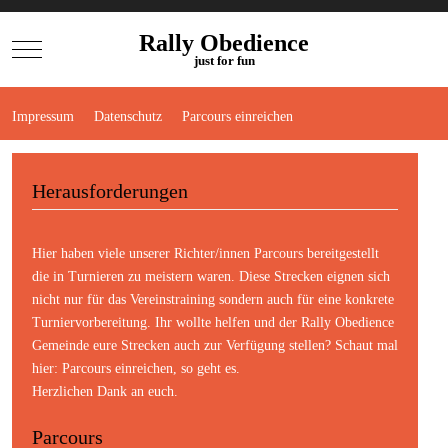
Rally Obedience
Mobile Menu Toggle
just for fun
Impressum
Datenschutz
Parcours einreichen
Herausforderungen
Hier haben viele unserer Richter/innen Parcours bereitgestellt
die in Turnieren zu meistern waren. Diese Strecken eignen sich
nicht nur für das Vereinstraining sondern auch für eine konkrete
Turniervorbereitung. Ihr wollte helfen und der Rally Obedience
Gemeinde eure Strecken auch zur Verfügung stellen? Schaut mal
hier:
Parcours einreichen
, so geht es.
Herzlichen Dank an euch.
Parcours