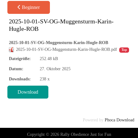
Beginner
2025-10-01-SV-OG-Muggensturm-Karin-
Hugle-ROB
2025-10-01-SV-OG-Muggensturm-Karin-Hugle-ROB
2025-10-01-SV-OG-Muggensturm-Karin-Hugle-ROB.pdf
Top
Dateigröße:
252.48 kB
Datum:
27. Oktober 2025
Downloads:
238 x
♿
Powered by
Phoca Download
Copyright © 2026 Rally Obedience Just for Fun