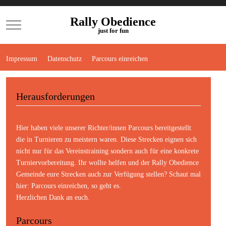
Rally Obedience
Mobile Menu Toggle
just for fun
Impressum
Datenschutz
Parcours einreichen
Herausforderungen
Hier haben viele unserer Richter/innen Parcours bereitgestellt
die in Turnieren zu meistern waren. Diese Strecken eignen sich
nicht nur für das Vereinstraining sondern auch für eine konkrete
Turniervorbereitung. Ihr wollte helfen und der Rally Obedience
Gemeinde eure Strecken auch zur Verfügung stellen? Schaut mal
hier:
Parcours einreichen
, so geht es.
Herzlichen Dank an euch.
Parcours