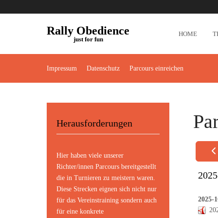
Rally Obedience
HOME
T
just for fun
Impressum
Datenschutz
Parcours einreichen
Pa
Herausforderungen
Hier haben viele unserer
Richter/innen Parcours bereitgestellt
2025
die in Turnieren zu meistern waren.
Diese Strecken eignen sich nicht nur
2025-1
für das Vereinstraining sondern auch
20
für eine konkrete