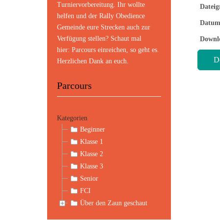
Turniervorbereitung. Ihr wollte
Dateig
helfen und der Rally Obedience
Datum
Gemeinde eure Strecken auch zur
Verfügung stellen? Schaut mal
Downl
hier:
Parcours einreichen
, so geht es.
Herzlichen Dank an euch.
Parcours
Kategorien
Beginner
Klasse 1
Klasse 2
Klasse 3
Senior
FCI
Über den Zaun geschaut