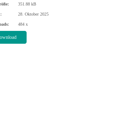
röße:
351.88 kB
:
28. Oktober 2025
oads:
484 x