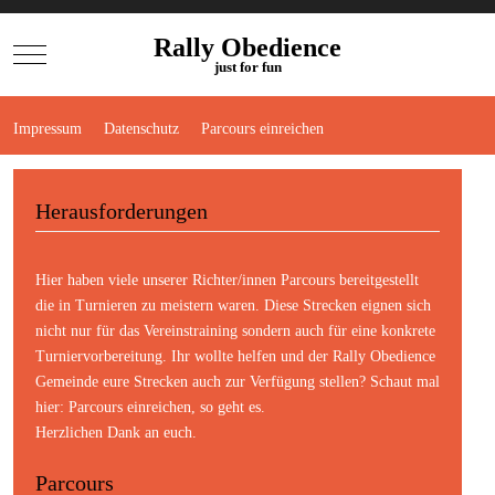
Rally Obedience
Mobile Menu Toggle
just for fun
Impressum
Datenschutz
Parcours einreichen
Herausforderungen
Hier haben viele unserer Richter/innen Parcours bereitgestellt
die in Turnieren zu meistern waren. Diese Strecken eignen sich
nicht nur für das Vereinstraining sondern auch für eine konkrete
Turniervorbereitung. Ihr wollte helfen und der Rally Obedience
Gemeinde eure Strecken auch zur Verfügung stellen? Schaut mal
hier:
Parcours einreichen
, so geht es.
Herzlichen Dank an euch.
Parcours