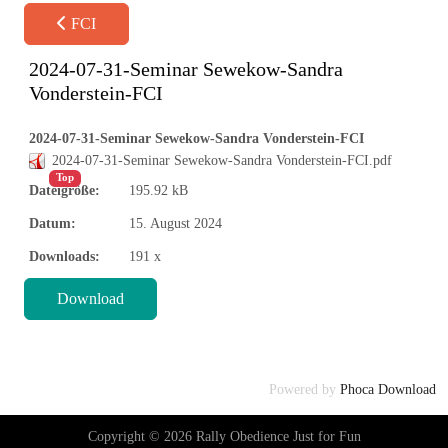
FCI
2024-07-31-Seminar Sewekow-Sandra
Vonderstein-FCI
2024-07-31-Seminar Sewekow-Sandra Vonderstein-FCI
2024-07-31-Seminar Sewekow-Sandra Vonderstein-FCI.pdf
Top
Dateigröße:
195.92 kB
Datum:
15. August 2024
Downloads:
191 x
♿
Powered by
Phoca Download
Copyright © 2026 Rally Obedience Just for Fun